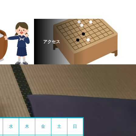
アクセス
水
木
金
土
日