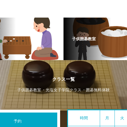
子供囲碁教室
クラス一覧
子供囲碁教室
光塩女子学院クラス
囲碁無料体験
時間
月
火
予約