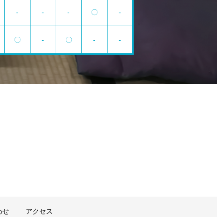
-
-
-
〇
-
〇
-
〇
-
-
わせ
アクセス