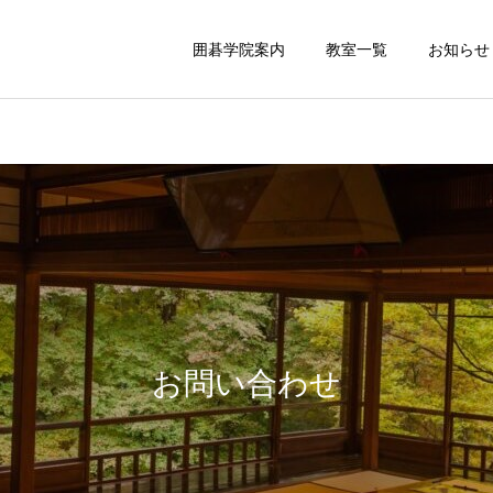
囲碁学院案内
教室一覧
お知らせ
光塩女子学院クラス
囲碁無料体験
碁会場
吉祥寺「秀哉」
お問い合わせ