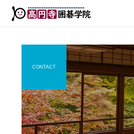
CONTACT
子供囲碁教室
碁石・碁盤店
青山碁盤店